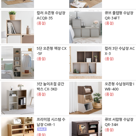
컬러 오픈형 수납장
큐브 플랩형 수납장
ACQB-35
QR-34FT
(품절)
(품절)
5단 오픈형 책장 CX
컬러 3단 수납장 AC
-5F
X-3
(품절)
(품절)
3단 높이조절 공간
오픈형 수납정리함 I
박스 CX-3KD
WB-400
(품절)
(품절)
프리미엄 시스템 수
큐브 서랍형 수납장
납장 CHR-1
QR-34H
(품절)
(품절)