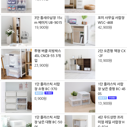
3단 틈새수납장 15c
포미 사무실 서랍장
m 베이지 UB-9015
WSC-468
19,900원
42,900원
투명 버클 리빙박스
2단 오픈형 책장 CX
45L CNCB-55 3개
-2F
입
18,900원
23,900원
1단 플라스틱 서랍
1단 플라스틱 서랍
장 소형 BC-370
장 낮은 중형 BC-45
0S
8,900원
13,900원
1단 플라스틱 서랍
4단 우드상판 프리
장 낮은 대형 BC-50
미엄 레일 서랍장 H