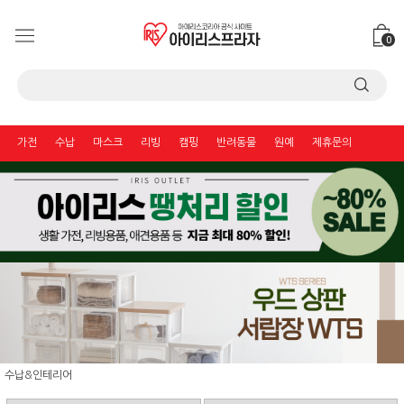
0
가전
수납
마스크
리빙
캠핑
반려동물
원예
제휴문의
수납&인테리어