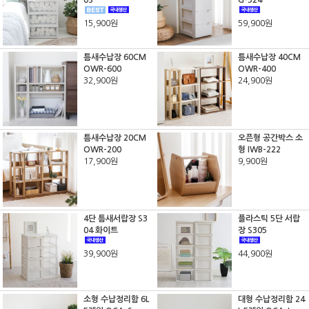
0S
G-324
15,900원
59,900원
틈새수납장 60CM
틈새수납장 40CM
OWR-600
OWR-400
32,900원
24,900원
틈새수납장 20CM
오픈형 공간박스 소
OWR-200
형 IWB-222
17,900원
9,900원
4단 틈새서랍장 S3
플라스틱 5단 서랍
04 화이트
장 S305
39,900원
44,900원
소형 수납정리함 6L
대형 수납정리함 24