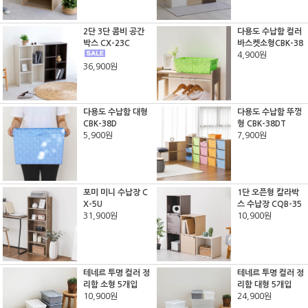
2단 3단 콤비 공간
다용도 수납함 컬러
박스 CX-23C
바스켓소형CBK-38
4,900원
36,900원
다용도 수납함 대형
다용도 수납함 뚜껑
CBK-38D
형 CBK-38DT
5,900원
7,900원
포미 미니 수납장 C
1단 오픈형 칼라박
X-5U
스 수납장 CQB-35
31,900원
10,900원
테네르 투명 컬러 정
테네르 투명 컬러 정
리함 소형 5개입
리함 대형 5개입
10,900원
24,900원