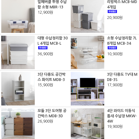
밀폐버클 투명 수납
리빙박스 MCB-MD
함 소형 MBR-13
4개입
12,900원
20,900원
대형 수납정리함 30
소형 수납정리함 7L
L 4개입 MCB-L
8개입 MCB-34
36,900원
10,900원
3단 다용도 공간박
3단 다용도 TV대 M
스 화이트 MDB-3
DB-3S
15,900원
17,900원
모듈 3단 도어형 공
4단 와이드 이동식
간박스 MDB-3D
틈새 수납장 MKW-
26,900원
4W
19,900원