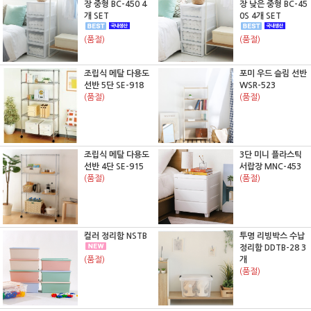
장 중형 BC-450 4
장 낮은 중형 BC-45
개 SET
0S 4개 SET
(품절)
(품절)
조립식 메탈 다용도
포미 우드 슬림 선반
선반 5단 SE-918
WSR-523
(품절)
(품절)
조립식 메탈 다용도
3단 미니 플라스틱
선반 4단 SE-915
서랍장 MNC-453
(품절)
(품절)
컬러 정리함 NSTB
투명 리빙박스 수납
정리함 DDTB-28 3
(품절)
개
(품절)