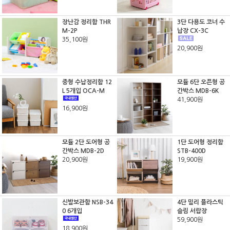
장난감 정리함 THR
3단 다용도 코너 수
M-2P
납장 CX-3C
35,100원
20,900원
중형 수납정리함 12
모듈 6단 오픈형 공
L 5개입 OCA-M
간박스 MDB-6K
41,900원
16,900원
모듈 2단 도어형 공
1단 도어형 정리함
간박스 MDB-2D
STB-400D
20,900원
19,900원
신발보관함 NSB-34
4단 밀리 플라스틱
0 6개입
슬림 서랍장
59,900원
18,900원