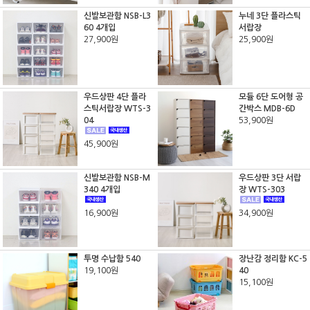
신발보관함 NSB-L3
누네 3단 플라스틱
60 4개입
서랍장
27,900원
25,900원
우드상판 4단 플라
모듈 6단 도어형 공
스틱서랍장 WTS-3
간박스 MDB-6D
04
53,900원
45,900원
신발보관함 NSB-M
우드상판 3단 서랍
340 4개입
장 WTS-303
16,900원
34,900원
투명 수납함 540
장난감 정리함 KC-5
19,100원
40
15,100원