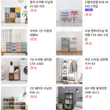
컬러 도어형 수납장
신발보관함 NSB-M
ACQB-35D
340 2개입
(품절)
(품절)
수비르 1단 서랍장
소담 팬트리수납 특
대형M
대형 FTB-45D 3개
(품절)
입
(품절)
1단 도어형 정리함
모던 스타일 선반행
STB-200D
거 PI-B3
(품절)
(품절)
2단 웨이브 수납장
4단 대형 철제선반
KSB-2S
SWR-6212
(품절)
(품절)