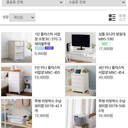
정렬
1단 플라스틱 서랍
심플 모니터 받침대
장 소형 BC-370 그
MNS-590
레이불투명
17,900원
8,900원
5단 미니 플라스틱
4단 미니 플라스틱
서랍장 MNC-455
서랍장 MNC-454
59,900원
49,900원
투명 리빙박스 수납
투명 리빙박스 수납
정리함 DDTB-42 3
정리함 DDTB-56D
개
3개
18,900원
36,900원