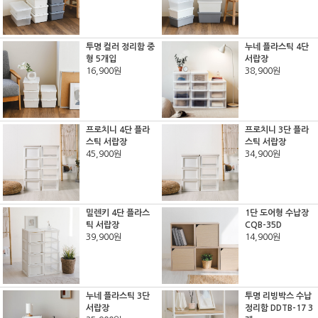
투명 컬러 정리함 중
누네 플라스틱 4단
형 5개입
서랍장
16,900원
38,900원
프로치니 4단 플라
프로치니 3단 플라
스틱 서랍장
스틱 서랍장
45,900원
34,900원
밀렌키 4단 플라스
1단 도어형 수납장
틱 서랍장
CQB-35D
39,900원
14,900원
누네 플라스틱 3단
투명 리빙박스 수납
서랍장
정리함 DDTB-17 3