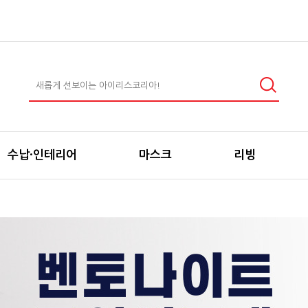
수납·인테리어
마스크
리빙