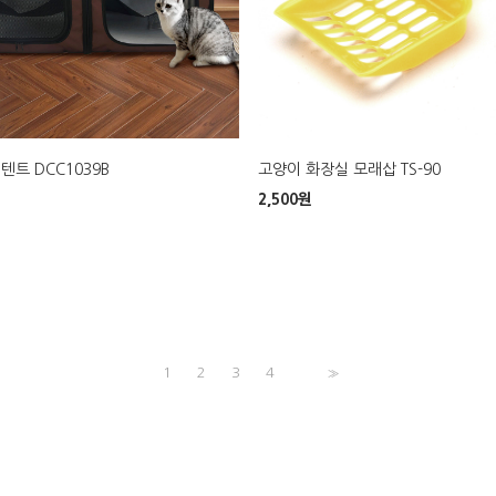
텐트 DCC1039B
고양이 화장실 모래삽 TS-90
2,500
원
1
2
3
4
>>