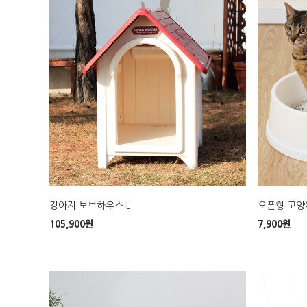
강아지 보브하우스 L
오픈형 고양이
105,900
원
7,900
원