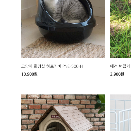
고양이 화장실 하프커버 PNE-500-H
애견 변집게 
10,900
원
3,900
원