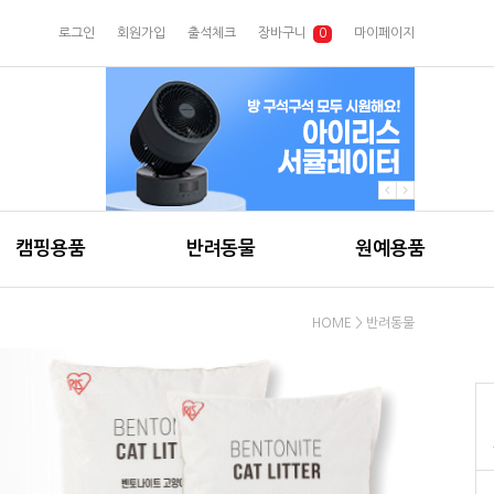
로그인
회원가입
출석체크
장바구니
0
마이페이지
캠핑용품
반려동물
원예용품
HOME
>
반려동물