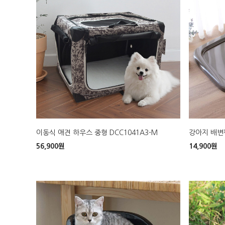
이동식 애견 하우스 중형 DCC1041A3-M
강아지 배변판
56,900
원
14,900
원