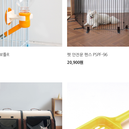
보틀R
펫 안전문 펜스 PSPF-96
20,900
원