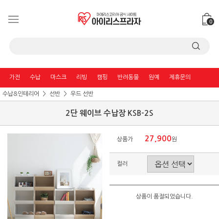
0
가전
수납
마스크
리빙
캠핑
반려동물
원예
제휴문의
수납&인테리어
선반
우드 선반
2단 웨이브 수납장 KSB-2S
27,900
상품가
원
컬러
상품이 품절되었습니다.