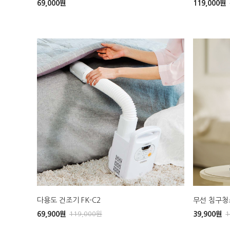
69,000
원
119,000
원
다용도 건조기 FK-C2
무선 침구청소
69,900
원
119,000
원
39,900
원
1