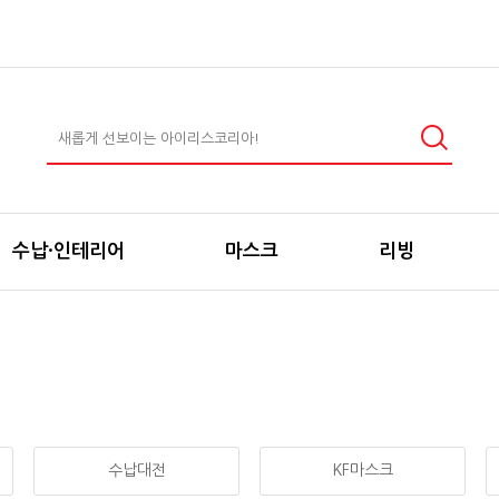
수납·인테리어
마스크
리빙
수납대전
KF마스크