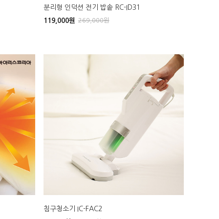
분리형 인덕션 전기 밥솥 RC-ID31
119,000
원
269,000
원
침구청소기 IC-FAC2