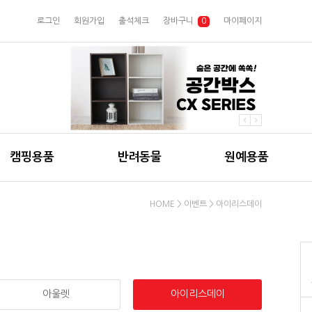
로그인
회원가입
출석체크
장바구니
0
마이페이지
캠핑용품
반려동물
원예용품
HOME
>
이벤트
>
아이리스데이
아울렛
아이리스데이