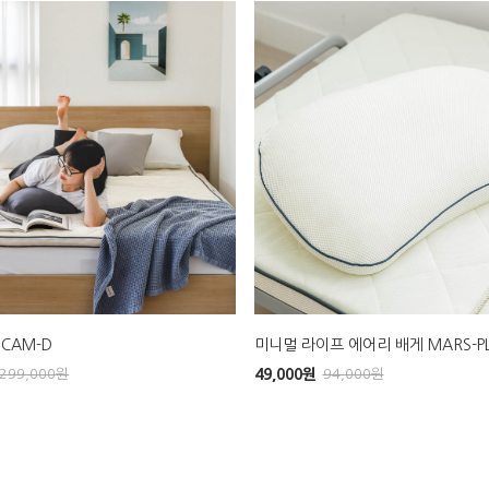
CAM-D
미니멀 라이프 에어리 배게 MARS-P
299,000
원
49,000
원
94,000
원