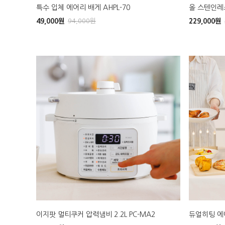
특수 입체 에어리 배게 AHPL-70
올 스텐인레스
49,000
원
94,000
원
229,000
원
이지팟 멀티쿠커 압력냄비 2.2L PC-MA2
듀얼히팅 에어