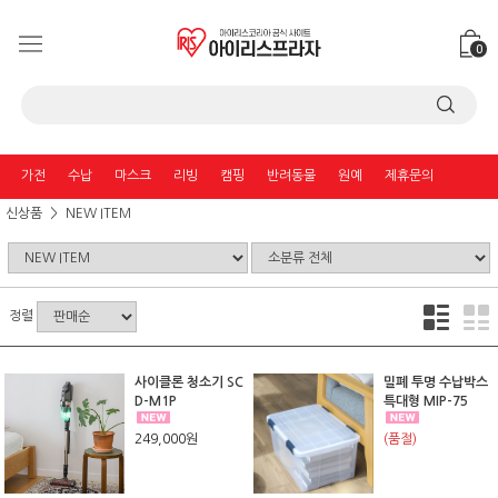
0
가전
수납
마스크
리빙
캠핑
반려동물
원예
제휴문의
신상품
NEW ITEM
정렬
사이클론 청소기 SC
밀폐 투명 수납박스
D-M1P
특대형 MIP-75
249,000원
(품절)