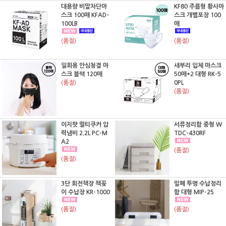
대용량 비말차단마
KF80 주름형 황사마
스크 100매 KFAD-
스크 개별포장 100
100LB
매
(품절)
(품절)
일회용 안심청결 마
새부리 입체 마스크
스크 블랙 120매
50매*2 대형 RK-5
(품절)
0PL
(품절)
이지팟 멀티쿠커 압
서류정리함 중형 W
력냄비 2.2L PC-M
TDC-430RF
A2
(품절)
(품절)
3단 회전책장 책꽂
밀폐 투명 수납정리
이 수납장 KR-1000
함 대형 MIP-25
(품절)
(품절)