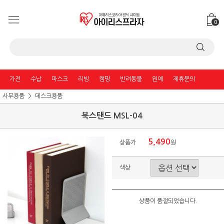
0
가전
수납
마스크
리빙
캠핑
반려동물
원예
제휴문의
사무용품
데스크용품
북스탠드 MSL-04
5,490
상품가
원
색상
상품이 품절되었습니다.