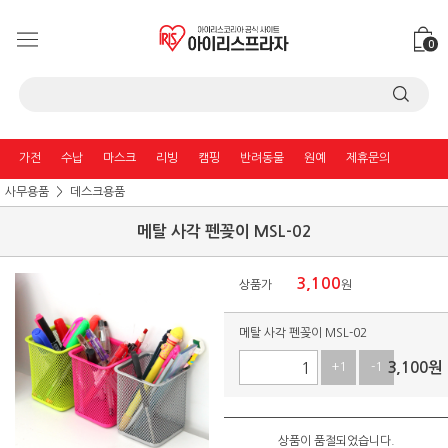
0
가전
수납
마스크
리빙
캠핑
반려동물
원예
제휴문의
사무용품
데스크용품
메탈 사각 펜꽂이 MSL-02
3,100
상품가
원
메탈 사각 펜꽂이 MSL-02
3,100
원
+1
-1
상품이 품절되었습니다.