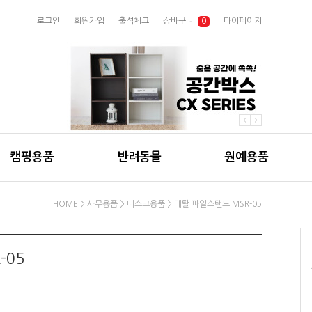
로그인
회원가입
출석체크
장바구니
0
마이페이지
캠핑용품
반려동물
원예용품
HOME
>
사무용품
>
데스크용품
> 메탈 파일스탠드 MSR-05
-05