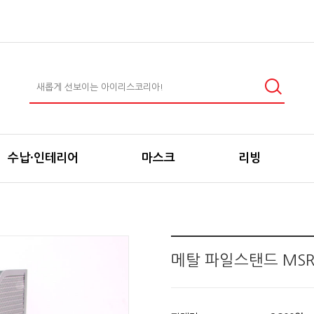
수납·인테리어
마스크
리빙
메탈 파일스탠드 MSR