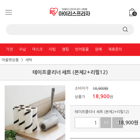
0
가전
수납
마스크
리빙
캠핑
반려동물
원예
제휴문의
아울렛상품
세탁
테이프클리너 세트 (본체2+리필12)
소비자가
18,900원
18,900
상품가
원
테이프클리너 세트 (본체2+리필12)
18,900
원
+1
-1