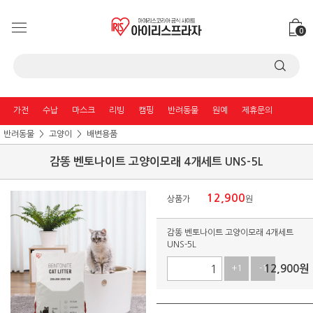
0
가전
수납
마스크
리빙
캠핑
반려동물
원예
제휴문의
반려동물
고양이
배변용품
감똥 벤토나이트 고양이모래 4개세트 UNS-5L
12,900
상품가
원
감똥 벤토나이트 고양이모래 4개세트
UNS-5L
12,900
원
+1
-1