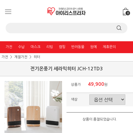
0
가전
수납
마스크
리빙
캠핑
반려동물
원예
제휴문의
가전
계절가전
히터
전기온풍기 세라믹히터 JCH-12TD3
49,900
상품가
원
색상
상품이 품절되었습니다.