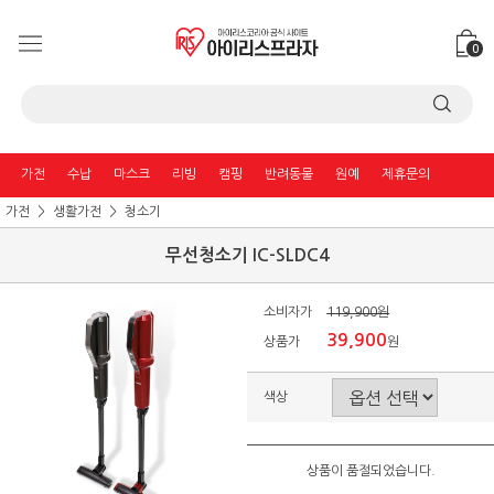
0
가전
수납
마스크
리빙
캠핑
반려동물
원예
제휴문의
가전
생활가전
청소기
무선청소기 IC-SLDC4
소비자가
119,900원
39,900
상품가
원
색상
상품이 품절되었습니다.