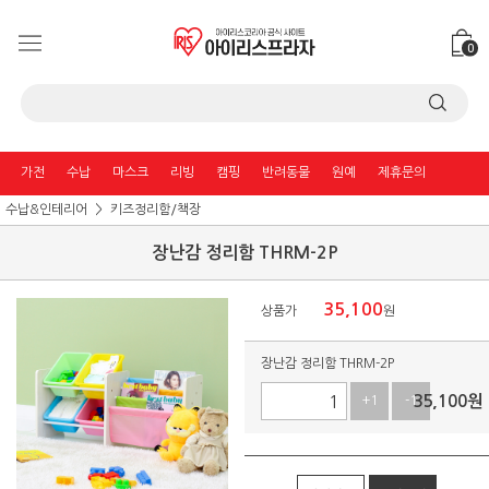
0
가전
수납
마스크
리빙
캠핑
반려동물
원예
제휴문의
수납&인테리어
키즈정리함/책장
장난감 정리함 THRM-2P
35,100
상품가
원
장난감 정리함 THRM-2P
35,100
원
+1
-1