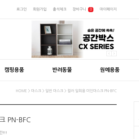
로그인
회원가입
출석체크
장바구니
0
마이페이지
캠핑용품
반려동물
원예용품
HOME
>
마스크
>
일반 마스크
> 컬러 일회용 미인마스크 PN-BFC
 PN-BFC
!!!