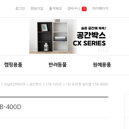
로그인
회원가입
출석체크
장바구니
0
마이페이지
캠핑용품
반려동물
원예용품
>
수납&인테리어
>
공간박스
>
STB 시리즈
> 1단 도어형 정리함 STB-400D
B-400D