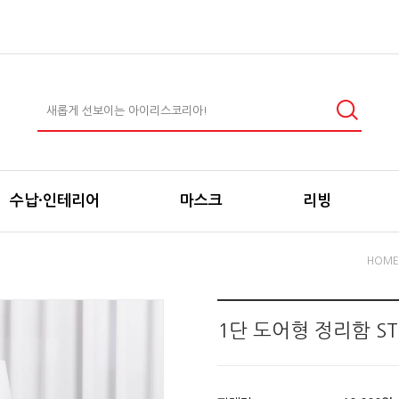
수납·인테리어
마스크
리빙
HOME
1단 도어형 정리함 ST