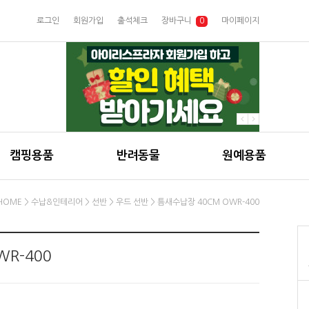
로그인
회원가입
출석체크
장바구니
0
마이페이지
캠핑용품
반려동물
원예용품
HOME
>
수납&인테리어
>
선반
>
우드 선반
> 틈새수납장 40CM OWR-400
R-400