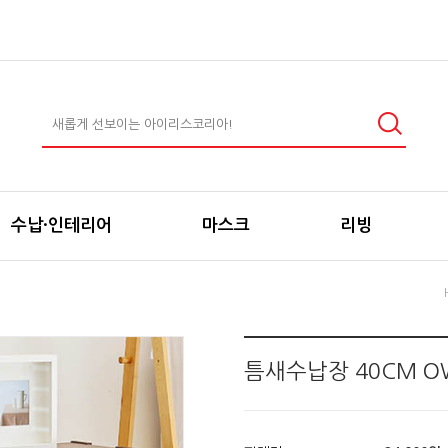
수납·인테리어
마스크
리빙
틈새수납장 40CM OW