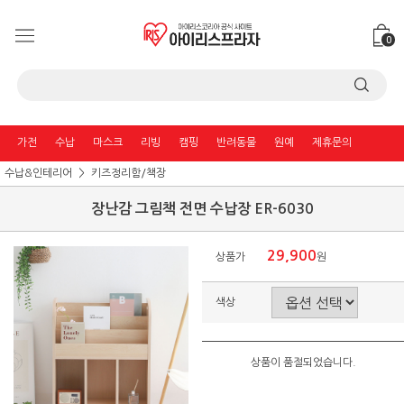
0
가전
수납
마스크
리빙
캠핑
반려동물
원예
제휴문의
수납&인테리어
키즈정리함/책장
장난감 그림책 전면 수납장 ER-6030
29,900
상품가
원
색상
상품이 품절되었습니다.