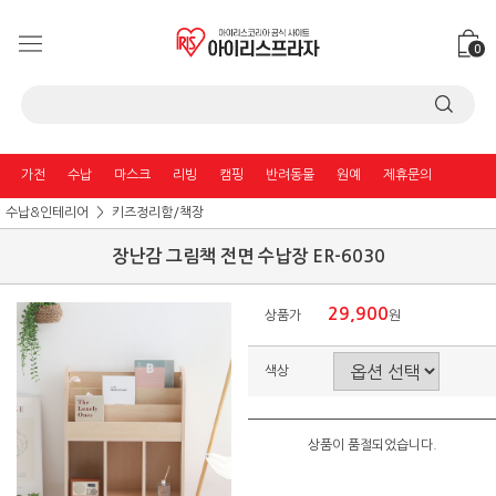
0
가전
수납
마스크
리빙
캠핑
반려동물
원예
제휴문의
수납&인테리어
키즈정리함/책장
장난감 그림책 전면 수납장 ER-6030
29,900
상품가
원
색상
상품이 품절되었습니다.