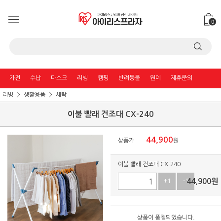
0
가전
수납
마스크
리빙
캠핑
반려동물
원예
제휴문의
리빙
생활용품
세탁
이불 빨래 건조대 CX-240
44,900
상품가
원
이불 빨래 건조대 CX-240
44,900
원
+1
-1
상품이 품절되었습니다.