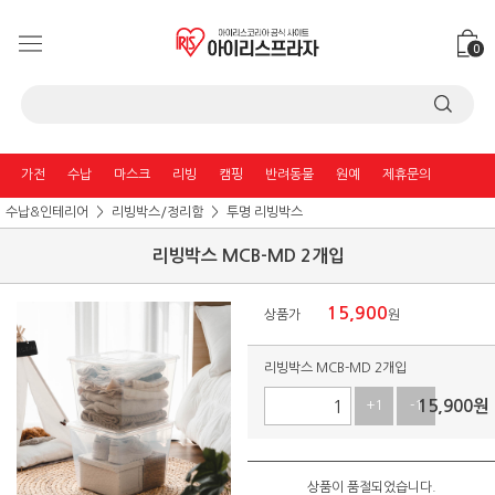
0
가전
수납
마스크
리빙
캠핑
반려동물
원예
제휴문의
수납&인테리어
리빙박스/정리함
투명 리빙박스
리빙박스 MCB-MD 2개입
15,900
상품가
원
리빙박스 MCB-MD 2개입
15,900
원
+1
-1
상품이 품절되었습니다.