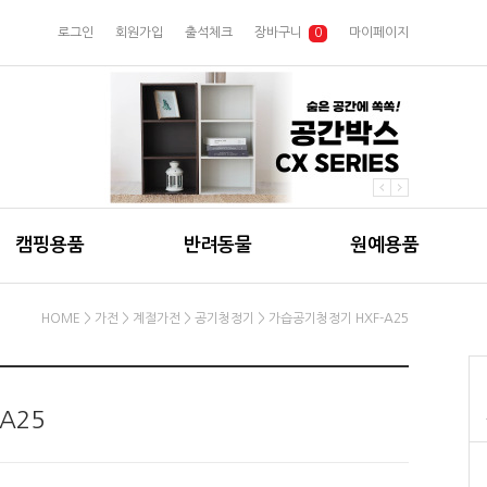
로그인
회원가입
출석체크
장바구니
0
마이페이지
캠핑용품
반려동물
원예용품
HOME
>
가전
>
계절가전
>
공기청정기
> 가습공기청정기 HXF-A25
A25