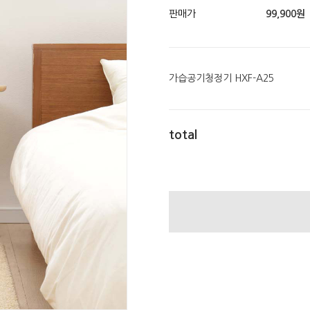
판매가
99,900
원
가습공기청정기 HXF-A25
total