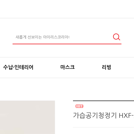
수납·인테리어
마스크
리빙
가습공기청정기 HXF-